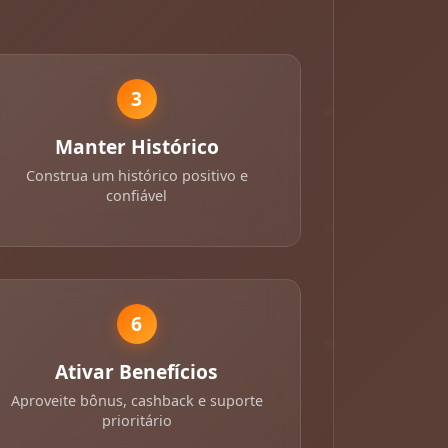
3
Manter Histórico
Construa um histórico positivo e
confiável
6
Ativar Benefícios
Aproveite bônus, cashback e suporte
prioritário