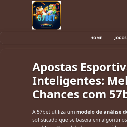
HOME
JOGOS
Apostas Esportiv
Inteligentes: Me
Chances com 57
A 57bet utiliza um
modelo de análise d
sofisticado que se baseia em algoritmo