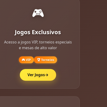
🎮
Jogos Exclusivos
Acesso a jogos VIP, torneios especiais
e mesas de alto valor
🎮 VIP
🏆 Torneios
Ver Jogos
→