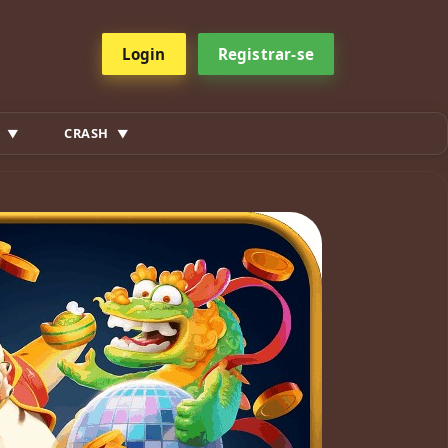
Login
Registrar-se
CRASH