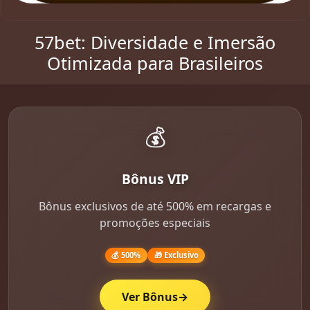
57bet: Diversidade e Imersão
Otimizada para Brasileiros
💰
Bônus VIP
Bônus exclusivos de até 500% em recargas e
promoções especiais
💰 500%
🎁 Exclusivo
Ver Bônus
→