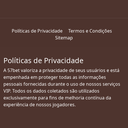
Políticas de Privacidade
Termos e Condições
Sitemap
Políticas de Privacidade
A 57bet valoriza a privacidade de seus usuários e está
empenhada em proteger todas as informações
pessoais fornecidas durante o uso de nossos serviços
VIP. Todos os dados coletados são utilizados
exclusivamente para fins de melhoria contínua da
experiência de nossos jogadores.