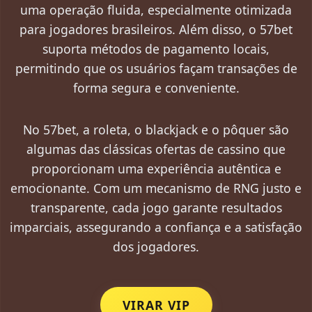
uma operação fluida, especialmente otimizada
para jogadores brasileiros. Além disso, o 57bet
suporta métodos de pagamento locais,
permitindo que os usuários façam transações de
forma segura e conveniente.
No 57bet, a roleta, o blackjack e o pôquer são
algumas das clássicas ofertas de cassino que
proporcionam uma experiência autêntica e
emocionante. Com um mecanismo de RNG justo e
transparente, cada jogo garante resultados
imparciais, assegurando a confiança e a satisfação
dos jogadores.
VIRAR VIP