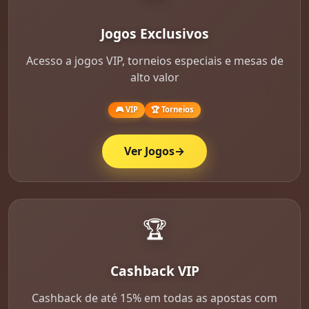
Jogos Exclusivos
Acesso a jogos VIP, torneios especiais e mesas de
alto valor
🎮 VIP
🏆 Torneios
Ver Jogos
→
🏆
Cashback VIP
Cashback de até 15% em todas as apostas com