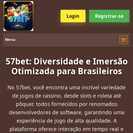
Login
Registrar-se
Menu
57bet: Diversidade e Imersão
Otimizada para Brasileiros
No 57bet, você encontra uma incrível variedade
de jogos de cassino, desde slots e roleta até
pôquer, todos fornecidos por renomados
desenvolvedores de software, garantindo uma
experiência de jogo de alta qualidade. A
plataforma oferece interação em tempo real e