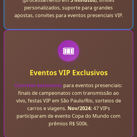
(processamento em
5 minutos
), limites
personalizados, suporte para grandes
apostas, convites para eventos presenciais VIP.
🎟️
Eventos VIP Exclusivos
Convites exclusivos
para eventos presenciais:
finais de campeonatos com transmissão ao
vivo, festas VIP em São Paulo/Rio, sorteios de
carros e viagens.
Nov/2024:
47 VIPs
participaram de evento Copa do Mundo com
prêmios R$ 500k.