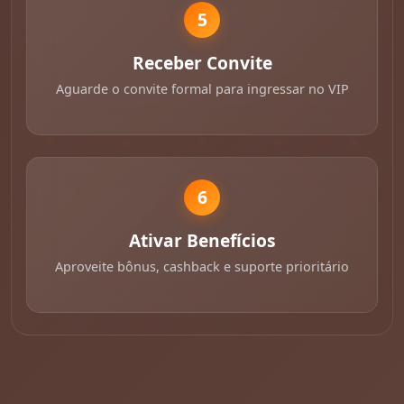
5
Receber Convite
Aguarde o convite formal para ingressar no VIP
6
Ativar Benefícios
Aproveite bônus, cashback e suporte prioritário